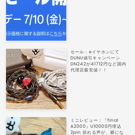
セール：eイヤホンにて
DUNU値引キャンペーン
DN242が41712円など国内
代理店最安値！！
ミニレビュー：『final
A2000』U10000円埋込
2pin 掠れる声が、癖にな