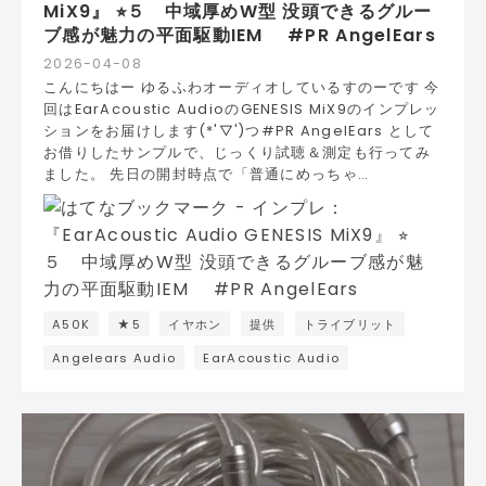
MiX9』 ⭐︎５ 中域厚めW型 没頭できるグルー
ブ感が魅力の平面駆動IEM #PR AngelEars
2026
-
04
-
08
こんにちはー ゆるふわオーディオしているすのーです 今
回はEarAcoustic AudioのGENESIS MiX9のインプレッ
ションをお届けします(*'▽')つ#PR AngelEars として
お借りしたサンプルで、じっくり試聴＆測定も行ってみ
ました。 先日の開封時点で「普通にめっちゃ…
A50K
★5
イヤホン
提供
トライブリット
Angelears Audio
EarAcoustic Audio