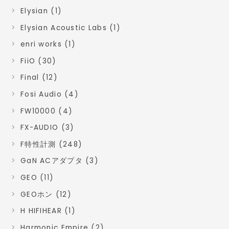
Elysian (1)
Elysian Acoustic Labs (1)
enri works (1)
FiiO (30)
Final (12)
Fosi Audio (4)
FW10000 (4)
FX-AUDIO (3)
F特性計測 (248)
GaN ACアダプタ (3)
GEO (11)
GEOホン (12)
H HIFIHEAR (1)
Harmonic Empire (2)