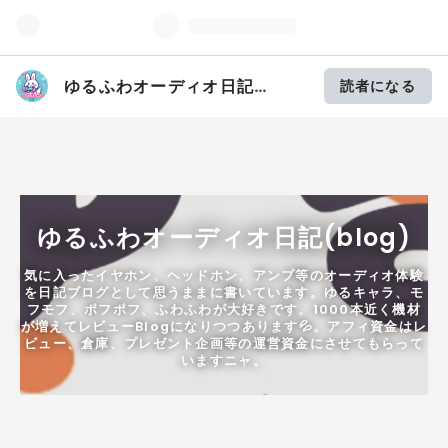
ゆるふわオーディオ日記
読者になる
(blog)
ゆるふわオーディオ日記(blog)
気に入ったイヤホン、ヘッドホン、アンプ等のオーディオ体験
を日記ブログとして思うままに書いています。ゆるキャラ、モ
フモフ、ポフポフ、ふわふわが大好きです。1000本近く機材
が増えてレビューBlogになりつつあります💦。アフィ資金はレ
ビュー、倉庫、プレゼント企画等の運営資金にさせてもらって
いますニャ。