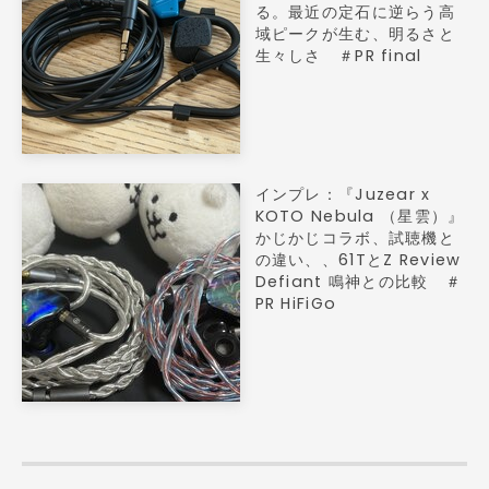
る。最近の定石に逆らう高
域ピークが生む、明るさと
生々しさ ＃PR final
インプレ：『Juzear x
KOTO Nebula （星雲）』
かじかじコラボ、試聴機と
の違い、、61TとZ Review
Defiant 鳴神との比較 ＃
PR HiFiGo