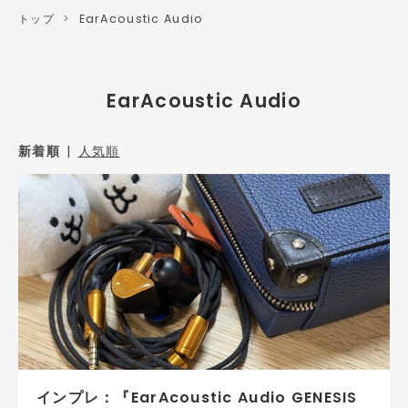
トップ
>
EarAcoustic Audio
EarAcoustic Audio
新着順
人気順
インプレ：『EarAcoustic Audio GENESIS