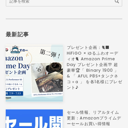
最新記事
プレゼント企画：🐈‍⬛
HiFiGO × ゆるふわオーデ
ィオ🐈 Amazon Prime
Day プレゼント企画🎊 超
豪華🏆「 Binary 1900 」
& 「 AFUL P8S+タンクネ
コ＋α 」 を各1名様にプレゼ
ント♪
セール情報、リアルタイム
更新：Amazonプライムデ
ーセールお買い得情報