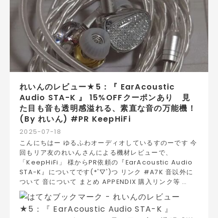
れいんのレビュー★5：『 EarAcoustic
Audio STA-K 』 15%OFFクーポンあり 見
た目も音も透明感溢れる、素直な音の万能機！
(By れいん) #PR KeepHiFi
2025
-
07
-
18
こんにちはー ゆるふわオーディオしているすのーです 今
回もリア友のれいんさんによる機材レビューで、
「KeepHiFi」 様からPR依頼の『EarAcoustic Audio
STA-K』についてです(*'▽')つ リンク #A7K 音以外に
ついて 音について まとめ APPENDIX 購入リンク等 …