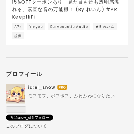
A7K
Yinyoo
EarAcoustic Audio
★5 れいん
提供
プロフィール
id:el_snow
はて
なブ
モフモフ、ポフポフ、ふわふわになりたい
ログ
Pro
@snow_elをフォロー
このブログについて