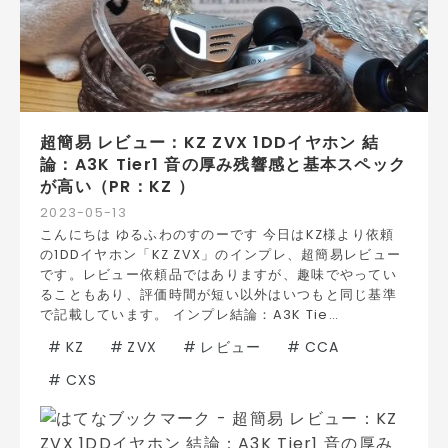
超簡易 レビュー：KZ ZVX 1DDイヤホン 結
論：A3K Tier1 音の厚み残響感と基本スペック
が高い（PR：KZ ）
2023
-
05
-
13
こんにちは ゆるふわのすのーです 今日はKZ様より依頼
の1DDイヤホン「KZ ZVX」のインプレ、超簡易レビュー
です。レビュー依頼品ではありますが、趣味でやってい
ることもあり、評価時間が短い以外はいつもと同じ基準
で記載しています。 インプレ結論：A3K Tie…
#
KZ
#
ZVX
#
レビュー
#
CCA
#
CXS