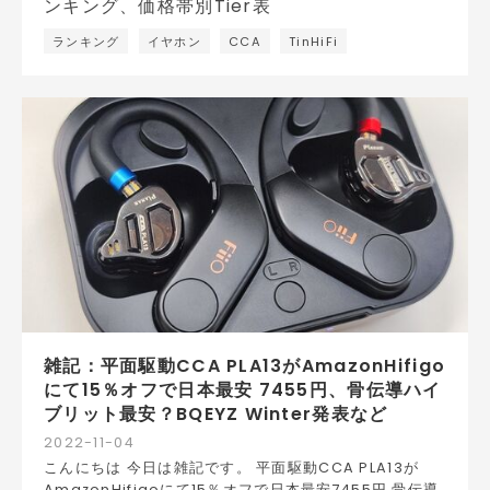
ランキング
イヤホン
CCA
TinHiFi
雑記：平面駆動CCA PLA13がAmazonHifigo
にて15％オフで日本最安 7455円、骨伝導ハイ
ブリット最安？BQEYZ Winter発表など
2022
-
11
-
04
こんにちは 今日は雑記です。 平面駆動CCA PLA13が
AmazonHifigoにて15％オフで日本最安7455円 骨伝導