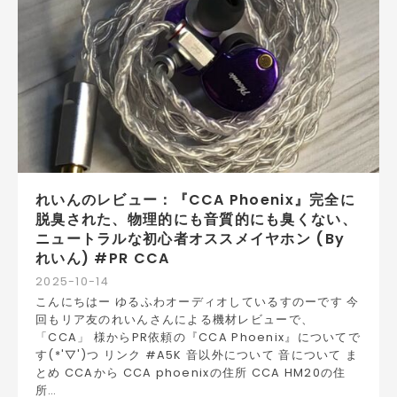
れいんのレビュー：『CCA Phoenix』完全に
脱臭された、物理的にも音質的にも臭くない、
ニュートラルな初心者オススメイヤホン (By
れいん) #PR CCA
2025
-
10
-
14
こんにちはー ゆるふわオーディオしているすのーです 今
回もリア友のれいんさんによる機材レビューで、
「CCA」 様からPR依頼の『CCA Phoenix』についてで
す(*'▽')つ リンク #A5K 音以外について 音について ま
とめ CCAから CCA phoenixの住所 CCA HM20の住
所…