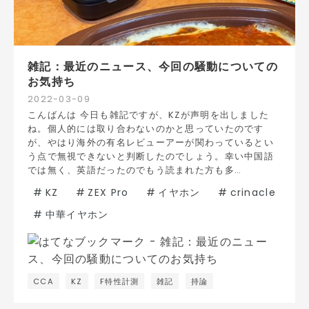
雑記：最近のニュース、今回の騒動についての
お気持ち
2022
-
03
-
09
こんばんは 今日も雑記ですが、KZが声明を出しました
ね。個人的には取り合わないのかと思っていたのです
が、やはり海外の有名レビューアーが関わっているとい
う点で無視できないと判断したのでしょう。幸い中国語
では無く、英語だったのでもう読まれた方も多…
#
KZ
#
ZEX Pro
#
イヤホン
#
crinacle
#
中華イヤホン
CCA
KZ
F特性計測
雑記
持論