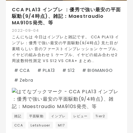
CCA PLA13 インプレ ：優秀で強い最安の平面
駆動(9/4時点)、雑記：Maestraudio
MA910S発売、等
2022
-
09
-
04
こんにちは 今日はインプレと雑記です。 CCA PLA13 イ
ンプレ：優秀で強い最安の平面駆動(9/4時点) 見た目が
素晴らしい 音のファーストインプレッション ケーブル、
イヤピの組み合わせ１ ケーブル、イヤピの組み合わせ2
周波数特性測定 VS S12 VS CRA+ まとめ…
#
CCA
#
PLA13
#
S12
#
BIGMANGO
#
Zebra
雑記
平面駆動
インプレ
レビュー
Tier2
CCA
Letshuoer
M17