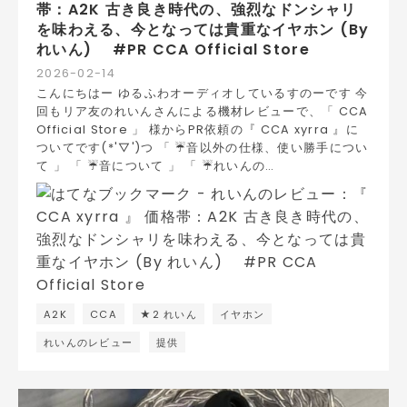
帯：A2K 古き良き時代の、強烈なドンシャリ
を味わえる、今となっては貴重なイヤホン (By
れいん) #PR CCA Official Store
2026
-
02
-
14
こんにちはー ゆるふわオーディオしているすのーです 今
回もリア友のれいんさんによる機材レビューで、「 CCA
Official Store 」 様からPR依頼の『 CCA xyrra 』に
ついてです(*'▽')つ 「 ☔音以外の仕様、使い勝手につい
て 」 「 ☔音について 」 「 ☔れいんの…
A2K
CCA
★2 れいん
イヤホン
れいんのレビュー
提供