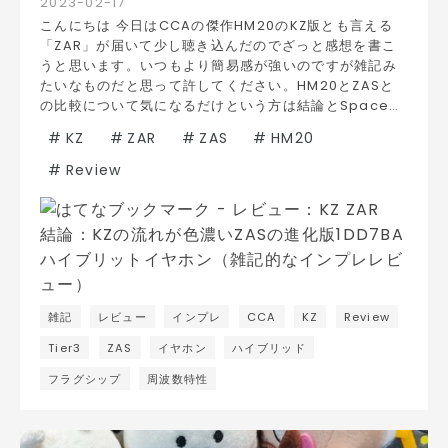
2023
-
02
-
17
こんにちは 今日はCCAの傑作HM20のKZ版とも言える
「ZAR」が届いて少し聴き込んだのでざっと感想を書こ
うと思います。いつもより簡易感が強いのですが雑記み
たいなものだと思って許してください。HM20とZASと
の比較について気になるだけという方は結論とSpace…
#
KZ
#
ZAR
#
ZAS
#
HM20
#
Review
雑記
レビュー
インプレ
CCA
KZ
Review
Tier3
ZAS
イヤホン
ハイブリッド
フラグシップ
周波数特性