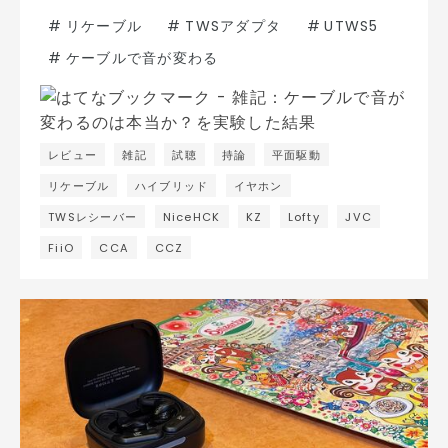
#
リケーブル
#
TWSアダプタ
#
UTWS5
#
ケーブルで音が変わる
レビュー
雑記
試聴
持論
平面駆動
リケーブル
ハイブリッド
イヤホン
TWSレシーバー
NiceHCK
KZ
Lofty
JVC
FiiO
CCA
CCZ