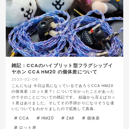
雑記：CCAのハイブリット型フラグシップイ
ヤホン CCA HM20 の個体差について
2023
-
02
-
08
こんにちは 今日は気になっているであろうCCA HM20
の個体差（ロット差？）について分かったことがあった
のでそのことについての雑記です。 結論から言えばロッ
ト差はありました。そしてその手掛かりになりそうな違
いについてもわかりましたので拡散して真偽…
#
CCA
#
HM20
#
ZAR
#
個体差
#
ロット差