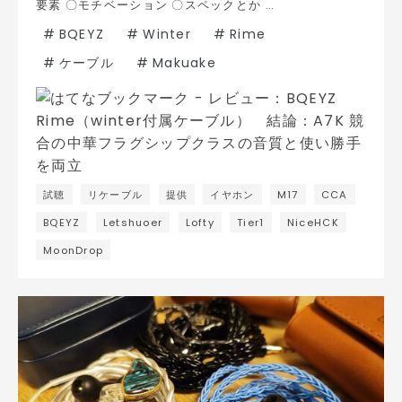
要素 〇モチベーション 〇スペックとか …
#
BQEYZ
#
Winter
#
Rime
#
ケーブル
#
Makuake
試聴
リケーブル
提供
イヤホン
M17
CCA
BQEYZ
Letshuoer
Lofty
Tier1
NiceHCK
MoonDrop