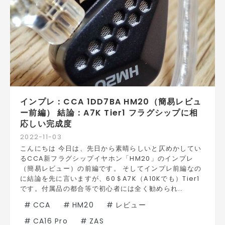
インプレ：CCA 1DD7BA HM20（簡易レビュ
ー前編） 結論：A7K Tier1 フラグシップに相
応しい完成度
2022
-
11
-
03
こんにちは 今日は、先日から素晴らしいと仄めかしてい
るCCA新フラグシップイヤホン「HM20」のインプレ
（簡易レビュー）の前編です。 そしてインプレ前編なの
に結論を先に言いますが、60＄A7K（A10Kでも）Tier1
です。付属品の都合等で初心者には全く勧められ…
#
CCA
#
HM20
#
レビュー
#
CA16 Pro
#
ZAS