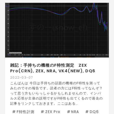
雑記：手持ちの機種のF特性測定 ZEX
Pro(CRN), ZEX, NRA, VK4(NEW), DQ6
2022
-
03
-
07
こんばんは 今日は手持ちの話題の機種のF特性を測って
みたのでその報告です。読者の方にはF特性ってなんぞ？
って思う方もいらっしゃるかもしれませんので、インパ
ルス応答が主体の説明ですがF特性も出てくるので過去の
記事をリンクしておきます。ここはある…
#
F特性計測
#
ZEX Pro
#
NRA
#
DQ6