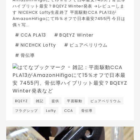
ハイブリット最安？BQEYZ Winter発表 →レビューしま
す NICEHCK Lofty生産終了 平面駆動CCA PLA13が
AmazonHifigoにて15％オフで日本最安7455円 今日は
偶々写…
#
CCA PLA13
#
BQEYZ Winter
#
NICEHCK Lofty
#
ピュアベリリウム
#
骨伝導
BQEYZ
雑記
提供
平面駆動
ピュアベリリウム
フラグシップ
Lofty
CCA
骨伝導