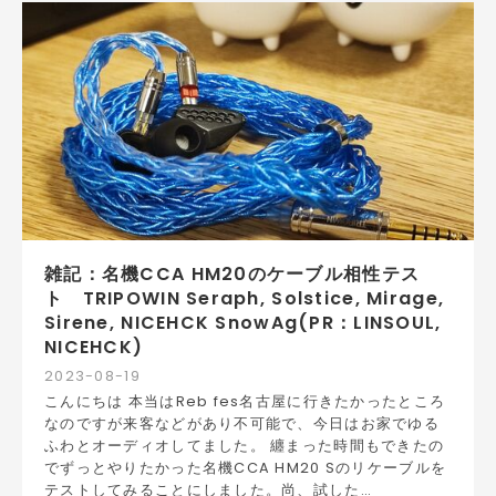
雑記：名機CCA HM20のケーブル相性テス
ト TRIPOWIN Seraph, Solstice, Mirage,
Sirene, NICEHCK SnowAg(PR：LINSOUL,
NICEHCK)
2023
-
08
-
19
こんにちは 本当はReb fes名古屋に行きたかったところ
なのですが来客などがあり不可能で、今日はお家でゆる
ふわとオーディオしてました。 纏まった時間もできたの
でずっとやりたかった名機CCA HM20 Sのリケーブルを
テストしてみることにしました。尚、試した…