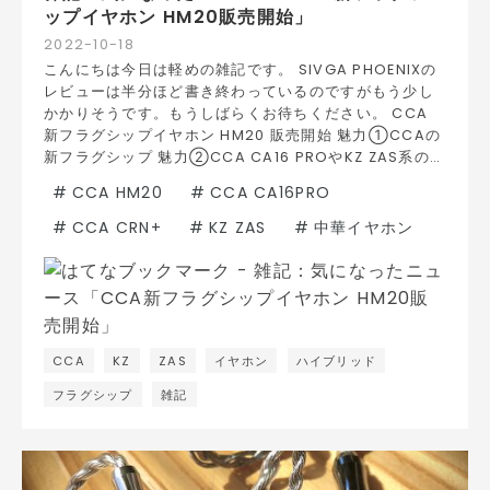
ップイヤホン HM20販売開始」
2022
-
10
-
18
こんにちは今日は軽めの雑記です。 SIVGA PHOENIXの
レビューは半分ほど書き終わっているのですがもう少し
かかりそうです。もうしばらくお待ちください。 CCA
新フラグシップイヤホン HM20 販売開始 魅力①CCAの
新フラグシップ 魅力②CCA CA16 PROやKZ ZAS系の…
#
CCA HM20
#
CCA CA16PRO
#
CCA CRN+
#
KZ ZAS
#
中華イヤホン
CCA
KZ
ZAS
イヤホン
ハイブリッド
フラグシップ
雑記