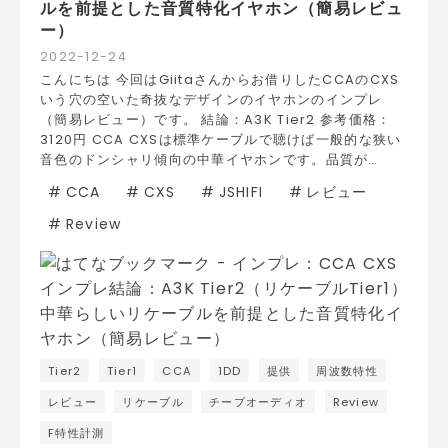
ルを前提とした音質特化イヤホン（簡易レビュ
ー）
2022
-
12
-
24
こんにちは 今回はGiitaさんからお借りしたCCAのCXS
いう穴の空いた奇抜なデザインのイヤホンのインプレ
（簡易レビュー）です。 結論：A3K Tier2 参考価格：
3120円 CCA CXSは標準ケーブルで聴けば一般的な狭い
音色のドンシャリ傾向の中華イヤホンです。品質が…
#
CCA
#
CXS
#
JSHIFI
#
レビュー
#
Review
Tier2
Tier1
CCA
1DD
提供
周波数特性
レビュー
リケーブル
チープオーディオ
Review
F特性計測