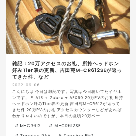
雑記：20万アクセスのお礼、所持ヘッドホン
好みTier表の更新、吉田苑M-CR612SEが返っ
てきた件、など
2022
-
09
-
06
こんにちは 今日は雑記です。写真は今日聴いてたイヤホ
ンです。 PLA13 ＋ Zebra + AEX50 20万PVのお礼 所持
ヘッドホン好みTier表の更新 吉田苑M-CR612が返って
きた件 20万PVのお礼 アクセスカウンターなどがあれば
わかりやすいのですが、本日の昼頃20万ペー…
#
M-CR612
#
Ｍ-CR612SE
#
Topping PA5
#
Topping E50