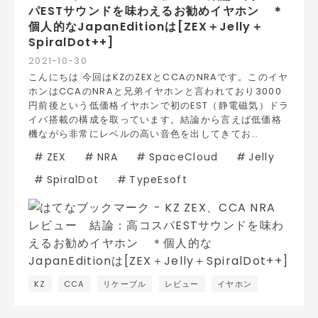
パESTサウンドを味わえるお勧めイヤホン ＊
個人的なJapanEditionは[ZEX＋Jelly＋
SpiralDot++]
2021
-
10
-
30
こんにちは 今回はKZのZEXとCCAのNRAです。このイヤ
ホンはCCAのNRAと兄弟イヤホンと言われており3000
円前後という低価格イヤホンで初のEST（静電磁気）ドラ
イバ搭載の構成を取っています。結論から言えば低価格
機ながら非常にレベルの高い音色を出してきてお…
#
ZEX
#
NRA
#
SpaceCloud
#
Jelly
#
SpiralDot
#
TypeEsoft
KZ
CCA
リケーブル
レビュー
イヤホン