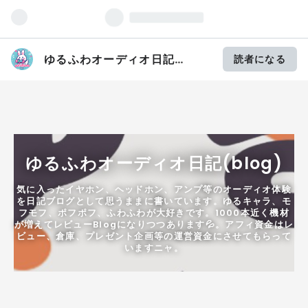
ゆるふわオーディオ日記
読者になる
(blog)
ゆるふわオーディオ日記(blog)
気に入ったイヤホン、ヘッドホン、アンプ等のオーディオ体験
を日記ブログとして思うままに書いています。ゆるキャラ、モ
フモフ、ポフポフ、ふわふわが大好きです。1000本近く機材
が増えてレビューBlogになりつつあります💦。アフィ資金はレ
ビュー、倉庫、プレゼント企画等の運営資金にさせてもらって
いますニャ。