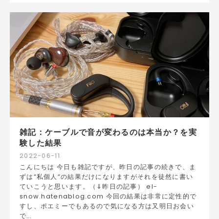
雑記：ケーブルで音が変わるのは本当か？を実
験した結果
2022
-
06
-
11
こんにちは 今日も雑記ですが、昨日の記事の続きで、ま
ずは”私個人”の結果だけになりますがそれを徒然に書い
ていこうと思います。（⇓昨日の記事） el-
snow.hatenablog.com 今回の結果は非常に定性的で
すし、ポエミーでもあるので気になる方は又明日お会い
で…