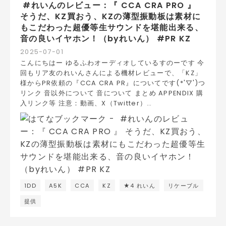
#れいんのレビュー：『 CCA CRA PRO 』
そうだ、KZ買おう、KZの薄型振動板は素材に
もこだわった超優等生サウンドを堪能出来る、
音の良いイヤホン！（byれいん） #PR KZ
2025
-
07
-
01
こんにちはー ゆるふわオーディオしているすのーです 今
回もリア友のれいんさんによる機材レビューで、「KZ」
様からPR依頼の『CCA CRA PR』についてです(*'▽')つ
リンク 音以外について 音について まとめ APPENDIX 購
入リンク等 注意：動画、X（Twitter）…
1DD
A5K
CCA
KZ
★4 れいん
リケーブル
提供